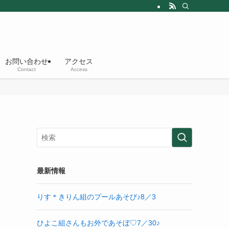
お問い合わせ
アクセス
Contact
Access
最新情報
りす＊きりん組のプールあそび♪8／3
ひよこ組さんもお外であそぼ♡7／30♪