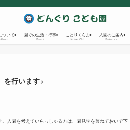
について
園での生活・行事
ことりくらぶ
入園のご案内
About
Event
Kotori Club
Entrance
」を行います♪
す。入園を考えていらっしゃる方は、園見学を兼ねておいで下