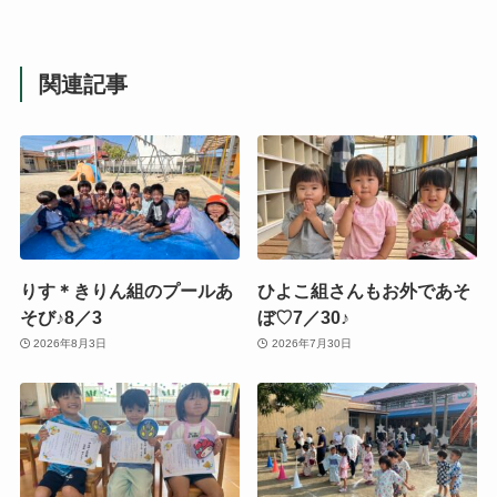
関連記事
りす＊きりん組のプールあ
ひよこ組さんもお外であそ
そび♪8／3
ぼ♡7／30♪
2026年8月3日
2026年7月30日