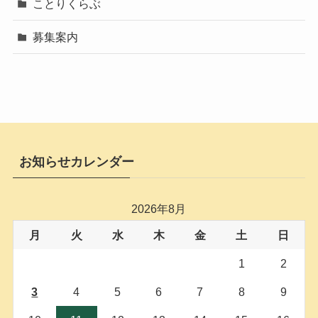
ことりくらぶ
募集案内
お知らせカレンダー
2026年8月
月
火
水
木
金
土
日
1
2
3
4
5
6
7
8
9