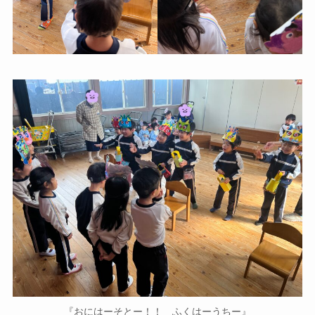
『おにはーそとー！！ ふくはーうちー』