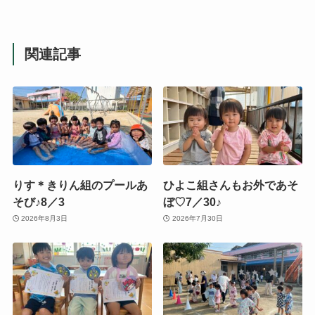
関連記事
りす＊きりん組のプールあ
ひよこ組さんもお外であそ
そび♪8／3
ぼ♡7／30♪
2026年8月3日
2026年7月30日