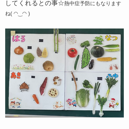
してくれるとの事☆
熱中症予防にもなります
ね( ◠‿◠ )