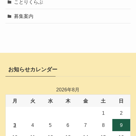
ことりくらぶ
募集案内
お知らせカレンダー
2026年8月
月
火
水
木
金
土
日
1
2
3
4
5
6
7
8
9