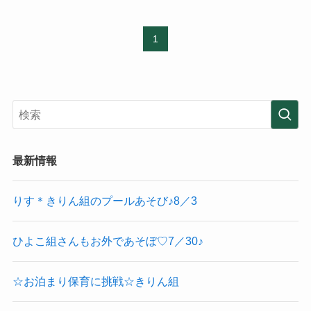
1
最新情報
りす＊きりん組のプールあそび♪8／3
ひよこ組さんもお外であそぼ♡7／30♪
☆お泊まり保育に挑戦☆きりん組